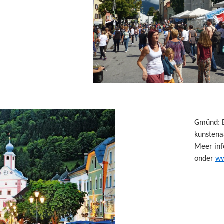
Gmünd: E
kunstena
Meer inf
onder
ww