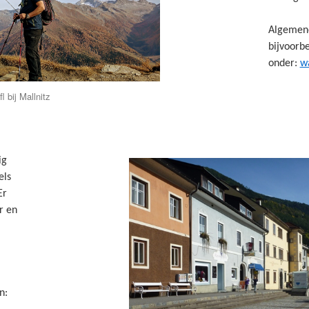
Algemene
bijvoorb
onder:
w
 bij Mallnitz
ig
els
Er
r en
n: