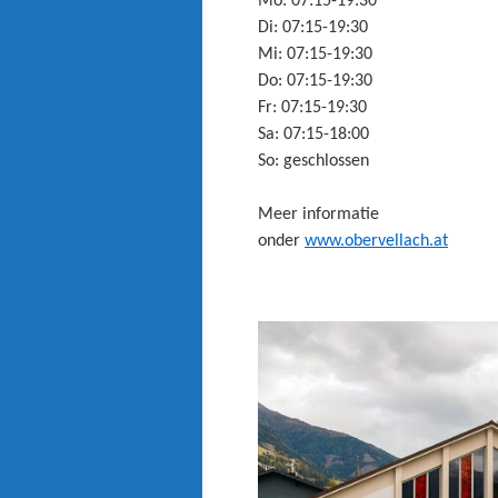
Mo: 07:15-19:30
Di: 07:15-19:30
Mi: 07:15-19:30
Do: 07:15-19:30
Fr: 07:15-19:30
Sa: 07:15-18:00
So: geschlossen
Meer informatie
onder
www.obervellach.at