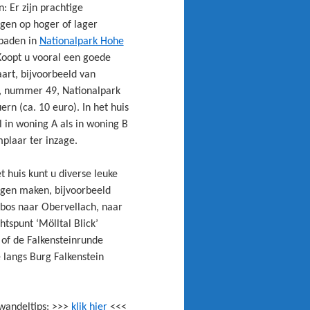
: Er zijn prachtige
gen op hoger of lager
paden in
Nationalpark Hohe
Koopt u vooral een goede
art, bijvoorbeeld van
 nummer 49, Nationalpark
rn (ca. 10 euro). In het huis
l in woning A als in woning B
plaar ter inzage.
t huis kunt u diverse leuke
gen maken, bijvoorbeeld
 bos naar Obervellach, naar
chtspunt ‘Mölltal Blick’
of de Falkensteinrunde
 langs Burg Falkenstein
wandeltips: >>>
klik hier
<<<