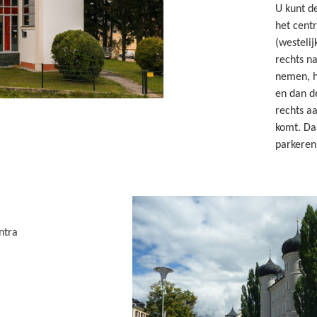
U kunt d
het cent
(westelij
rechts na
nemen, h
en dan d
rechts aa
komt. Da
parkeren
ntra