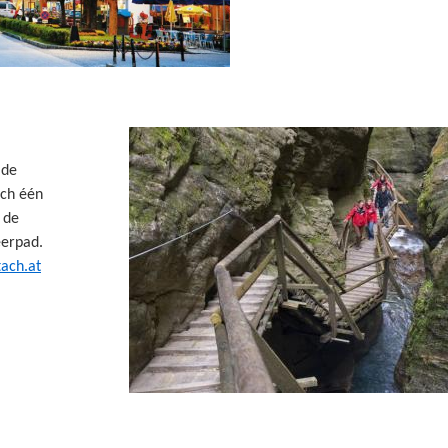
 de
ach één
 de
eerpad.
tach.at