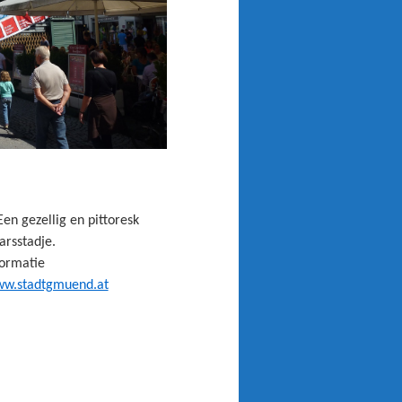
en gezellig en pittoresk
arsstadje.
ormatie
w.stadtgmuend.at