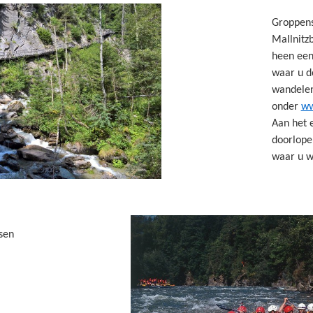
Groppens
Mallnitz
heen een
waar u d
wandelen
onder
ww
Aan het 
doorlope
waar u w
sen