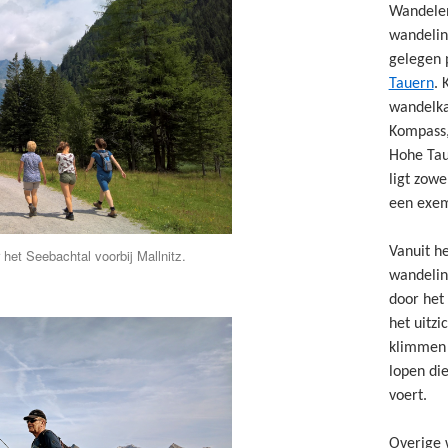
Wandelen
wandelin
gelegen 
Tauern
. 
wandelka
Kompass,
Hohe Taue
ligt zowe
een exem
Vanuit he
het Seebachtal voorbij Mallnitz.
wandelin
door het
het uitzi
klimmen 
lopen die
voert.
Overige 